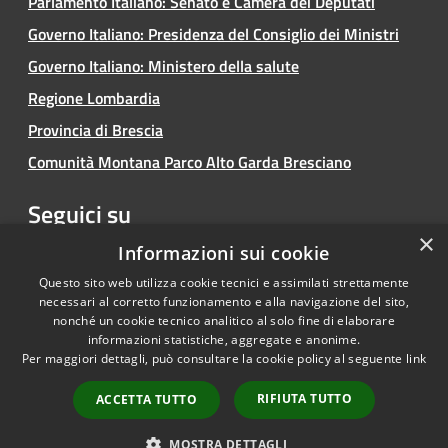
Parlamento Italiano: Senato e Camera dei Deputati
Governo Italiano: Presidenza del Consiglio dei Ministri
Governo Italiano: Ministero della salute
Regione Lombardia
Provincia di Brescia
Comunità Montana Parco Alto Garda Bresciano
Seguici su
×
Facebook
Youtube
Instagram
Informazioni sui cookie
Questo sito web utilizza cookie tecnici e assimilati strettamente
necessari al corretto funzionamento e alla navigazione del sito,
nonché un cookie tecnico analitico al solo fine di elaborare
informazioni statistiche, aggregate e anonime.
RSS
Copyright © 2026 • Comune di
Per maggiori dettagli, può consultare la cookie policy al seguente
link
Accessibilità
Limone sul Garda • Powered by
Privacy
Municipium
Accesso
•
RIFIUTA TUTTO
ACCETTA TUTTO
Cookie
redazione
Mappa del sito
MOSTRA DETTAGLI