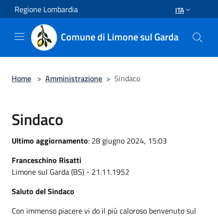
Salta al contenuto principale
Regione Lombardia
ITA
Comune di Limone sul Garda
Home
>
Amministrazione
>
Sindaco
Sindaco
Ultimo aggiornamento
: 28 giugno 2024, 15:03
Franceschino Risatti
Limone sul Garda (BS) - 21.11.1952
Saluto del Sindaco
Con immenso piacere vi do il più caloroso benvenuto sul