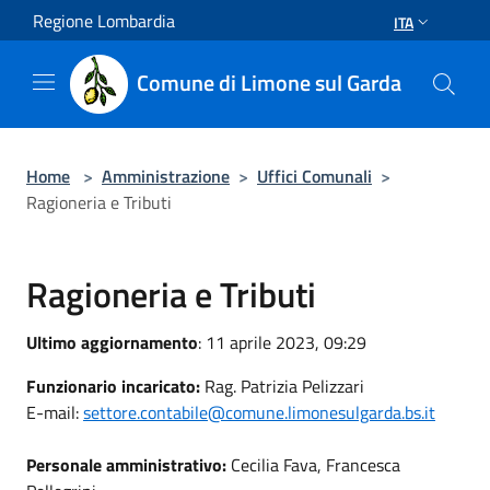
Salta al contenuto principale
Regione Lombardia
ITA
Comune di Limone sul Garda
Home
>
Amministrazione
>
Uffici Comunali
>
Ragioneria e Tributi
Ragioneria e Tributi
Ultimo aggiornamento
: 11 aprile 2023, 09:29
Funzionario incaricato:
Rag. Patrizia Pelizzari
E-mail:
settore.contabile@comune.limonesulgarda.bs.it
Personale amministrativo:
Cecilia Fava, Francesca