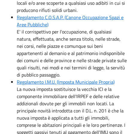
locali e/o aree scoperte a qualsiasi uso adibiti in cui si
producono rifiuti solidi urbani.
Regolamento C.O.S.A.P. (Canone Occupazione Spazi e
Aree Pubbliche)
E' il corrispettivo per l'occupazione, di qualsiasi
natura, effettuata, anche senza titolo, nelle strade,
nei corsi, nelle piazze e comunque sui beni
appartenenti al demanio e al patrimonio indisponibile
dei comuni e delle province e nelle strade private sulle
quali risulti, nei modi e nei termini di legge, la servitù
di pubblico passaggio.
Regolamento I.M.U. (Imposta Municipale Propria)
La nuova imposta sostituisce la vecchia ICI e la
componente immobiliare dell'IRPEF e delle relative
addizionali dovute per gli immobili non locati. La
principale novità introdotta con il D.L. n. 201 è che la
nuova imposta è applicata a tutti gli immobili,
comprese le abitazioni principali e le loro pertinenze. I
soggetti passivi tenuti al pagamento dell'IMU sono il