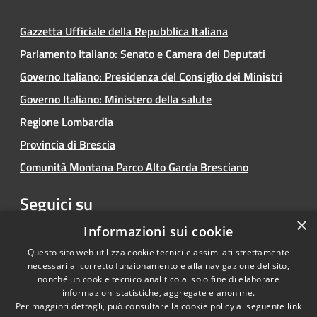
Gazzetta Ufficiale della Repubblica Italiana
Parlamento Italiano: Senato e Camera dei Deputati
Governo Italiano: Presidenza del Consiglio dei Ministri
Governo Italiano: Ministero della salute
Regione Lombardia
Provincia di Brescia
Comunità Montana Parco Alto Garda Bresciano
Seguici su
×
Facebook
Youtube
Instagram
Informazioni sui cookie
Questo sito web utilizza cookie tecnici e assimilati strettamente
necessari al corretto funzionamento e alla navigazione del sito,
nonché un cookie tecnico analitico al solo fine di elaborare
informazioni statistiche, aggregate e anonime.
RSS
Copyright © 2026 • Comune di
Per maggiori dettagli, può consultare la cookie policy al seguente
link
Accessibilità
Limone sul Garda • Powered by