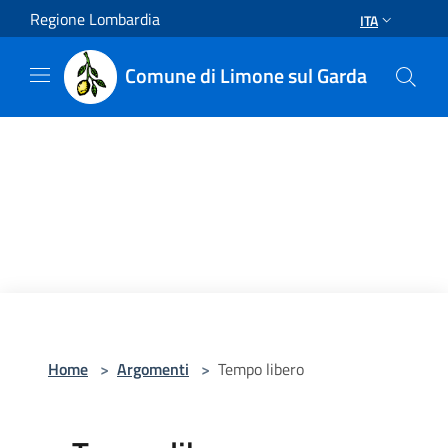
Salta al contenuto principale
Regione Lombardia
ITA
Comune di Limone sul Garda
Home
>
Argomenti
>
Tempo libero