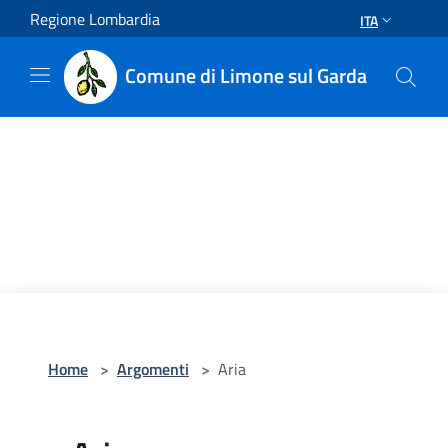
Salta al contenuto principale
Regione Lombardia
ITA
Comune di Limone sul Garda
Home
>
Argomenti
>
Aria