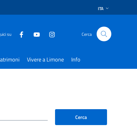
ITA
uici su
Cerca
atrimoni
Vivere a Limone
Info
Cerca