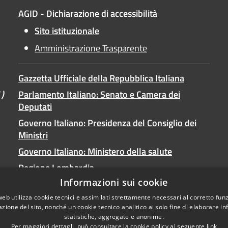
AGID - Dichiarazione di accessibilità
Sito istituzionale
Amministrazione Trasparente
Gazzetta Ufficiale della Repubblica Italiana
 )
Parlamento Italiano: Senato e Camera dei
Deputati
Governo Italiano: Presidenza del Consiglio dei
Ministri
Governo Italiano: Ministero della salute
Regione Lombardia
Informazioni sui cookie
Provincia di Brescia
web utilizza cookie tecnici e assimilati strettamente necessari al corretto fu
Comunità Montana Parco Alto Garda Bresciano
azione del sito, nonché un cookie tecnico analitico al solo fine di elaborare i
statistiche, aggregate e anonime.
Per maggiori dettagli, può consultare la cookie policy al seguente
link