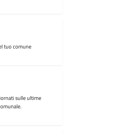
 del tuo comune
iornati sulle ultime
 comunale.