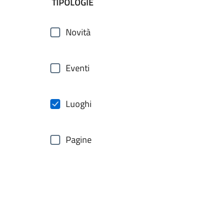
filtri da applicare
TIPOLOGIE
Novità
Eventi
Luoghi
Pagine