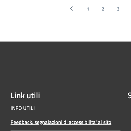
1
2
3
Pagina precedente
Link utili
S
INFO UTILI
Feedback: segnalazioni di accessibilita' al sito