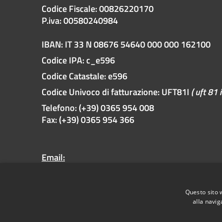
Codice Fiscale: 00826220170
P.iva: 00580240984
IBAN: IT 33 N 08676 54640 000 000 162100
Codice IPA: c_e596
Codice Catastale: e596
Codice Univoco di fatturazione: UFT81I
( uft 81 i
Telefono: (+39) 0365 954 008
Fax: (+39) 0365 954 366
Email:
protocollo@pec.comune.limonesulgarda.bs.it
Pec:
Questo sito 
protocollo@pec.comune.limonesulgarda.bs.it
alla navig