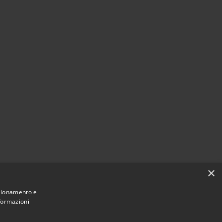
×
nzionamento e
nformazioni