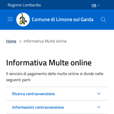
Salta al contenuto principale
Regione Lombardia
ITA
Comune di Limone sul Garda
Home
>
Informativa Multe online
Informativa Multe online
Il servizio di pagamento delle multe online si divide nelle
seguenti parti:
Ricerca contravvenzione
Informazioni contravvenzione