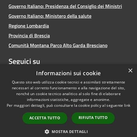
Governo Italiano: Presidenza del Consiglio dei Ministri
Governo Italiano: Ministero della salute
Regione Lombardia
Provincia di Brescia
Comunità Montana Parco Alto Garda Bresciano
Seguici su
×
Facebook
Youtube
Instagram
Informazioni sui cookie
Questo sito web utilizza cookie tecnici e assimilati strettamente
necessari al corretto funzionamento e alla navigazione del sito,
nonché un cookie tecnico analitico al solo fine di elaborare
informazioni statistiche, aggregate e anonime.
RSS
Copyright © 2026 • Comune di
Per maggiori dettagli, può consultare la cookie policy al seguente
link
Accessibilità
Limone sul Garda • Powered by
Privacy
Municipium
Accesso
•
RIFIUTA TUTTO
ACCETTA TUTTO
Cookie
redazione
Mappa del sito
MOSTRA DETTAGLI